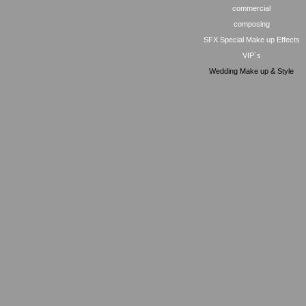
commercial
composing
SFX Special Make up Effects
VIP´s
Wedding Make up & Style