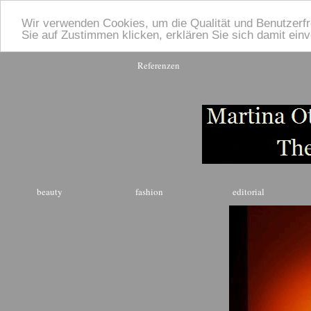
Wir verwenden Cookies, um die Qualität und Benutzerfr
Sie auf Zustimmen klicken, erklären Sie sich damit ein
Referenzen
beauty
fashion
editorial