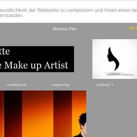
eundlichkeit der Webseite zu verbessern und Ihnen einen b
verstanden.
Entdecke die 
Martina Otte
commercial
composing
celebrity´s