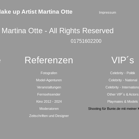
ake up Artist Martina Otte
Impressum
©
Martina Otte - All Rights Reserved
01751602200
e
Referenzen
VIP´s
Fotografen
Celebrity - Politik
Model-Agenturen
Celebrity - National
Veranstaltungen
Celebrity - Internationa
Fernsehsender
Other VIP´s & Actors
Kino 2012 - 202
4
Playmates & Models
Moderatoren
Shooting für Bunte.de mit meiner 
Zeitschriften und Designer