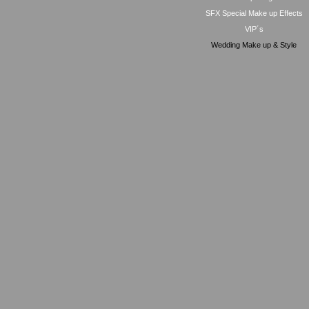
SFX Special Make up Effects
VIP´s
Wedding Make up & Style