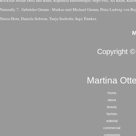
Rockstar Stefan Dettl and Band, Raphaela Hinterberger, Nepo Fitz, Ali Khan, Küns
Naturally 7, Gebrüder Grimm - Markus und Michael Grimm, Prinz Ludwig von Ba
Sinisa Horn, Daniela Schwan, Tanja Seehofer,
Inga Tränker,
M
Copyright 
Martina Ott
Home
about
beauty
fashion
editorial
commercial
composing