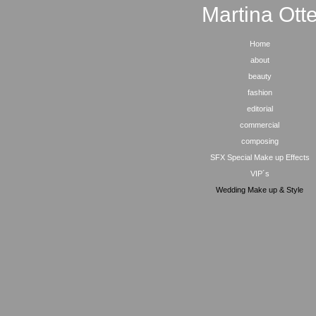
Martina Ott
Home
about
beauty
fashion
editorial
commercial
composing
SFX Special Make up Effects
VIP´s
Wedding Make up & Style